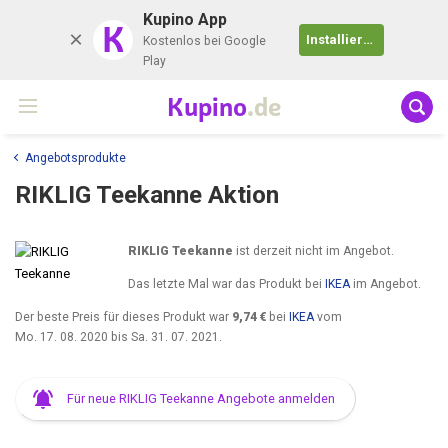
Kupino App
K
Installieren
Kostenlos bei Google
Play
Kupino
.de
Angebotsprodukte
RIKLIG Teekanne Aktion
RIKLIG Teekanne
ist derzeit nicht im Angebot.
Das letzte Mal war das Produkt bei
IKEA
im Angebot.
Der beste Preis für dieses Produkt war
9,74 €
bei
IKEA
vom
Mo. 17. 08. 2020
bis
Sa. 31. 07. 2021
.
Für neue RIKLIG Teekanne Angebote anmelden