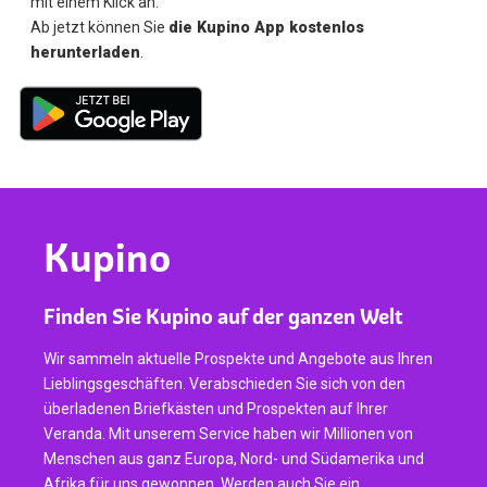
mit einem Klick an.
Ab jetzt können Sie
die Kupino App kostenlos
herunterladen
.
Kupino
Finden Sie Kupino auf der ganzen Welt
Wir sammeln aktuelle Prospekte und Angebote aus Ihren
Lieblingsgeschäften. Verabschieden Sie sich von den
überladenen Briefkästen und Prospekten auf Ihrer
Veranda. Mit unserem Service haben wir Millionen von
Menschen aus ganz Europa, Nord- und Südamerika und
Afrika für uns gewonnen. Werden auch Sie ein