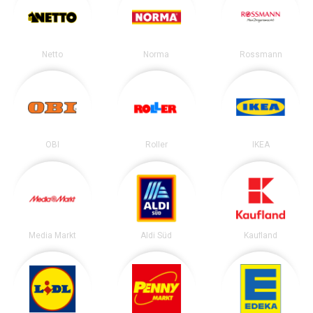
Netto
Norma
Rossmann
OBI
Roller
IKEA
Media Markt
Aldi Süd
Kaufland