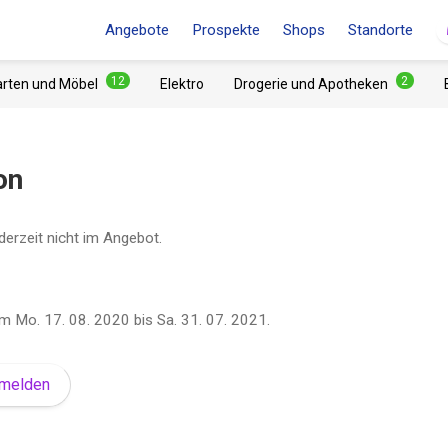
Angebote
Prospekte
Shops
Standorte
12
2
arten und Möbel
Elektro
Drogerie und Apotheken
on
derzeit nicht im Angebot.
om
Mo. 17. 08. 2020
bis
Sa. 31. 07. 2021
.
nmelden