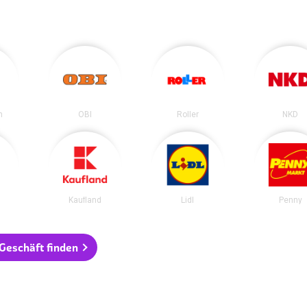
n
OBI
Roller
NKD
Kaufland
Lidl
Penny
 Geschäft finden