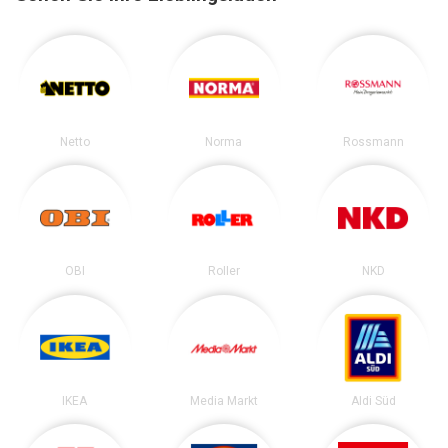
Netto
Norma
Rossmann
OBI
Roller
NKD
IKEA
Media Markt
Aldi Süd