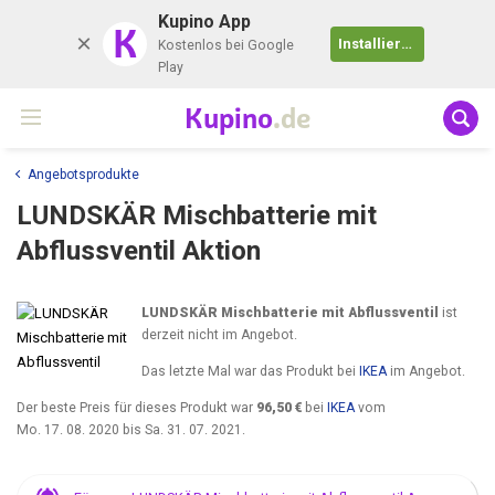
Kupino App
K
Installieren
Kostenlos bei Google
Play
Kupino
.de
Angebotsprodukte
LUNDSKÄR Mischbatterie mit
Abflussventil Aktion
LUNDSKÄR Mischbatterie mit Abflussventil
ist
derzeit nicht im Angebot.
Das letzte Mal war das Produkt bei
IKEA
im Angebot.
Der beste Preis für dieses Produkt war
96,50 €
bei
IKEA
vom
Mo. 17. 08. 2020
bis
Sa. 31. 07. 2021
.