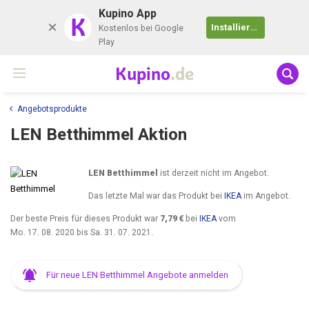
Kupino App
K
Installieren
Kostenlos bei Google
Play
Kupino
.de
Angebotsprodukte
LEN Betthimmel Aktion
LEN Betthimmel
ist derzeit nicht im Angebot.
Das letzte Mal war das Produkt bei
IKEA
im Angebot.
Der beste Preis für dieses Produkt war
7,79 €
bei
IKEA
vom
Mo. 17. 08. 2020
bis
Sa. 31. 07. 2021
.
Für neue LEN Betthimmel Angebote anmelden