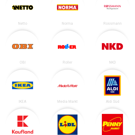
Netto
Norma
Rossmann
OBI
Roller
NKD
IKEA
Media Markt
Aldi Süd