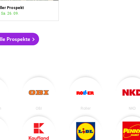
ller Prospekt
 Sa. 26. 09.
lle Prospekte
n
OBI
Roller
NKD