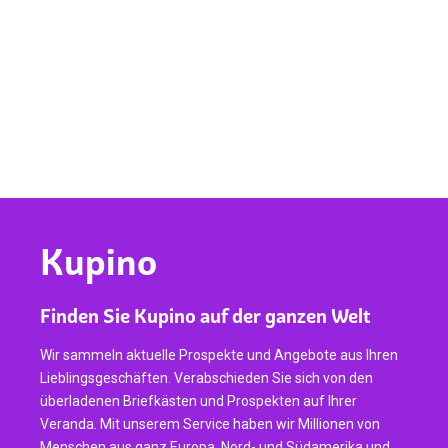
Kupino
Finden Sie Kupino auf der ganzen Welt
Wir sammeln aktuelle Prospekte und Angebote aus Ihren
Lieblingsgeschäften. Verabschieden Sie sich von den
überladenen Briefkästen und Prospekten auf Ihrer
Veranda. Mit unserem Service haben wir Millionen von
Menschen aus ganz Europa, Nord- und Südamerika und
Afrika für uns gewonnen. Werden auch Sie ein
zufriedener Nutzer und kaufen Sie clever ein.