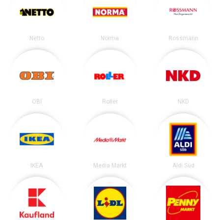
Netto
Norma
Rossmann
OBI
Roller
NKD
IKEA
Media Markt
Aldi Süd