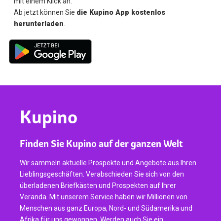
mit einem Klick an.
Ab jetzt können Sie
die Kupino App kostenlos
herunterladen
.
Kupino
Finden Sie Kupino auf der ganzen Welt
Wir sammeln aktuelle Prospekte und Angebote aus Ihren
Lieblingsgeschäften. Verabschieden Sie sich von den
überladenen Briefkästen und Prospekten auf Ihrer
Veranda. Mit unserem Service haben wir Millionen von
Menschen aus ganz Europa, Nord- und Südamerika und
Afrika für uns gewonnen. Werden auch Sie ein