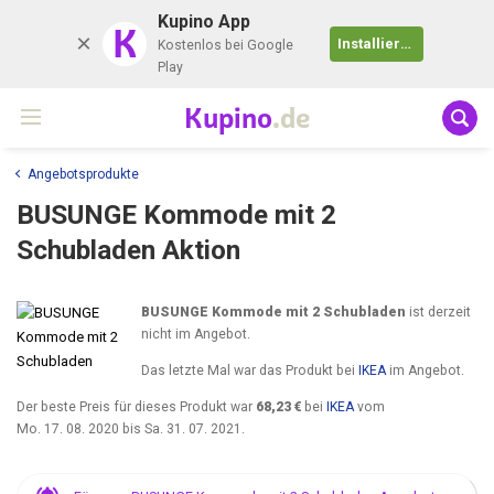
Kupino App
K
Installieren
Kostenlos bei Google
Play
Kupino
.de
Angebotsprodukte
BUSUNGE Kommode mit 2
Schubladen Aktion
BUSUNGE Kommode mit 2 Schubladen
ist derzeit
nicht im Angebot.
Das letzte Mal war das Produkt bei
IKEA
im Angebot.
Der beste Preis für dieses Produkt war
68,23 €
bei
IKEA
vom
Mo. 17. 08. 2020
bis
Sa. 31. 07. 2021
.