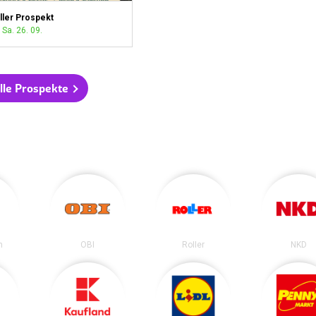
ller Prospekt
 Sa. 26. 09.
lle Prospekte
n
OBI
Roller
NKD