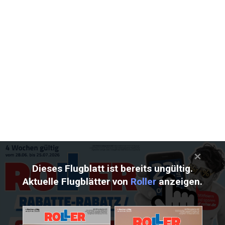
Dieses Flugblatt ist bereits ungültig.
Aktuelle Flugblätter von
Roller
anzeigen.