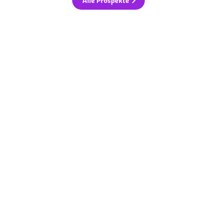
Alle Prospekte