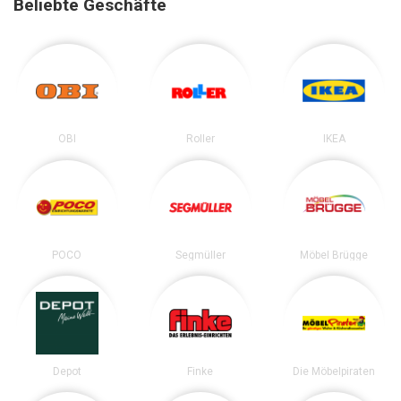
Beliebte Geschäfte
OBI
Roller
IKEA
POCO
Segmüller
Möbel Brügge
Depot
Finke
Die Möbelpiraten