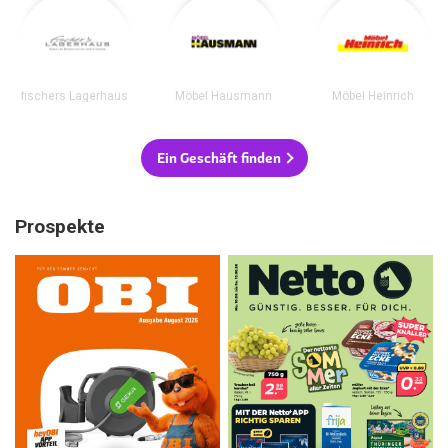
fischers Lagerhaus
Möbel Hausmann
Möbel Heinrich
Ein Geschäft finden
Prospekte