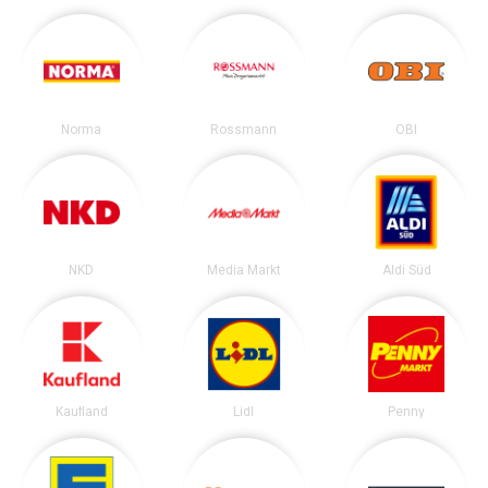
Norma
Rossmann
OBI
NKD
Media Markt
Aldi Süd
Kaufland
Lidl
Penny