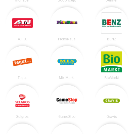
McPaper
BoConcept
Dehner
A.T.U.
PicksRaus
BENZ
Tegut
Mix Markt
BioMarkt
Selgros
GameStop
Gravis