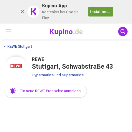
Kupino App
K
Installieren
Kostenlos bei Google
Play
Kupino
.de
REWE Stuttgart
REWE
Stuttgart, Schwabstraße 43
Hypermärkte und Supermärkte
Für neue REWE-Prospekte anmelden