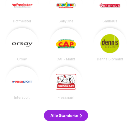
Hofmeister
BabyOne
Bauhaus
Orsay
CAP - Markt
Denns Biomarkt
Intersport
Fressnapf
Alle Standorte