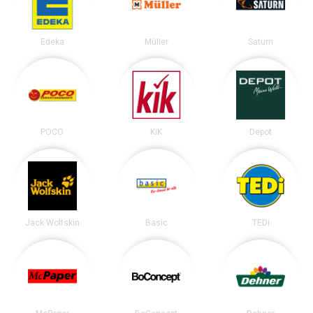
Edeka
Müller
Saturn
POCO
KiK
Depot
Jack Wolfskin
Basic
TEDi