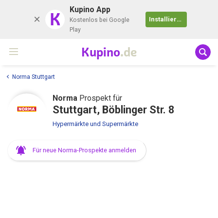
Kupino App
K
Installieren
Kostenlos bei Google
Play
Kupino
.de
Norma Stuttgart
Norma
Prospekt für
Stuttgart, Böblinger Str. 8
Hypermärkte und Supermärkte
Für neue Norma-Prospekte anmelden