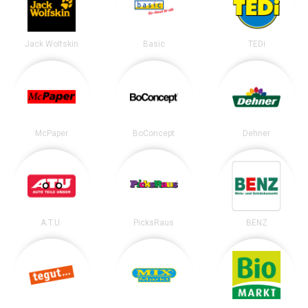
Jack Wolfskin
Basic
TEDi
McPaper
BoConcept
Dehner
A.T.U.
PicksRaus
BENZ