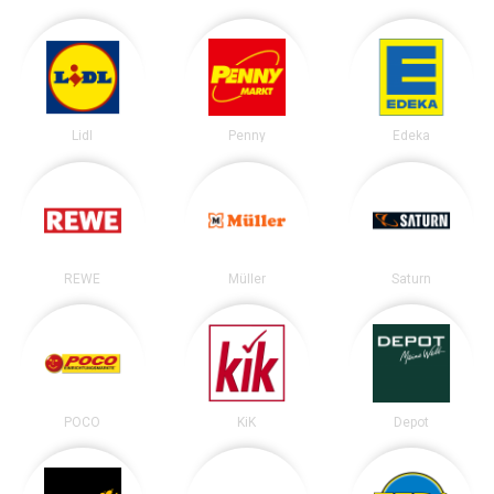
Lidl
Penny
Edeka
REWE
Müller
Saturn
POCO
KiK
Depot