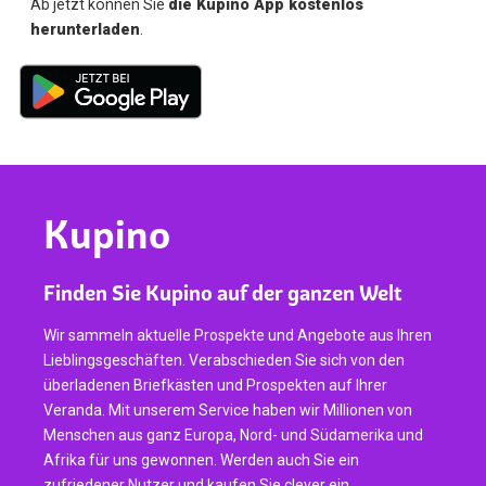
Ab jetzt können Sie
die Kupino App kostenlos
herunterladen
.
Kupino
Finden Sie Kupino auf der ganzen Welt
Wir sammeln aktuelle Prospekte und Angebote aus Ihren
Lieblingsgeschäften. Verabschieden Sie sich von den
überladenen Briefkästen und Prospekten auf Ihrer
Veranda. Mit unserem Service haben wir Millionen von
Menschen aus ganz Europa, Nord- und Südamerika und
Afrika für uns gewonnen. Werden auch Sie ein
zufriedener Nutzer und kaufen Sie clever ein.