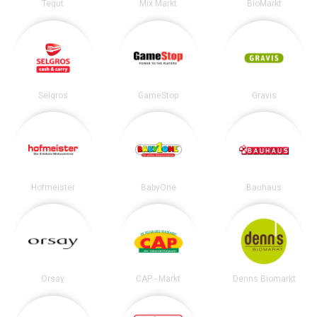
Tegut
Mix Markt
BioMarkt
Selgros
GameStop
Gravis
Hofmeister
BabyOne
Bauhaus
Orsay
CAP - Markt
Denns Biomarkt