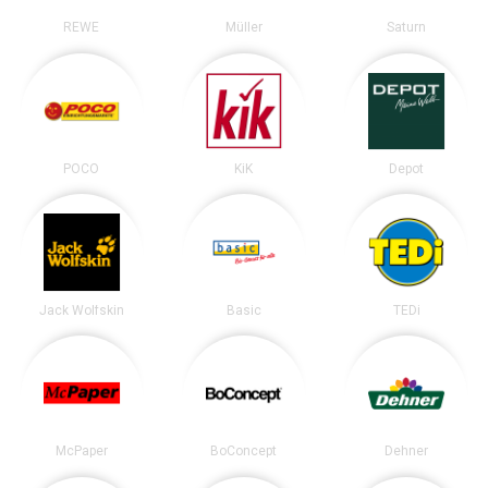
REWE
Müller
Saturn
POCO
KiK
Depot
Jack Wolfskin
Basic
TEDi
McPaper
BoConcept
Dehner