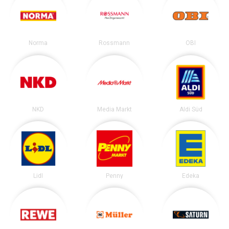
Norma
Rossmann
OBI
NKD
Media Markt
Aldi Süd
Lidl
Penny
Edeka