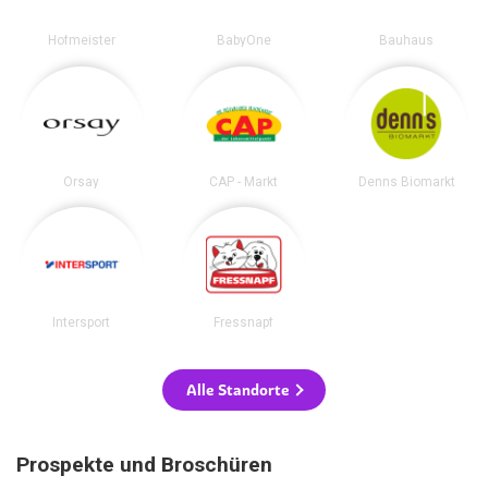
Hofmeister
BabyOne
Bauhaus
Orsay
CAP - Markt
Denns Biomarkt
Intersport
Fressnapf
Alle Standorte
Prospekte und Broschüren