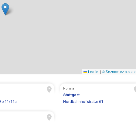
Leaflet
|
© Seznam.cz a.s. a d
Norma
Stuttgart
ße 11/11a
Nordbahnhofstraße 61
8