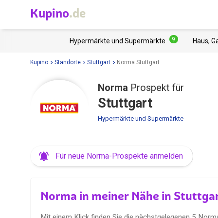
Kupino
.de
9
Hypermärkte und Supermärkte
Haus, G
Kupino
Standorte
Stuttgart
Norma Stuttgart
Norma
Prospekt für
Stuttgart
Hypermärkte und Supermärkte
Für neue Norma-Prospekte anmelden
Norma in meiner Nähe in Stuttga
Mit einem Klick finden Sie die nächstgelegenen 5 Norm