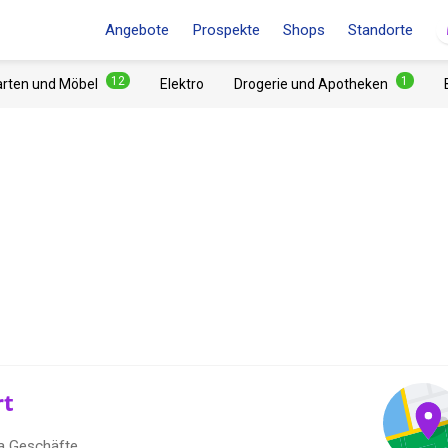
Angebote
Prospekte
Shops
Standorte
12
1
arten und Möbel
Elektro
Drogerie und Apotheken
rt
a Geschäfte.