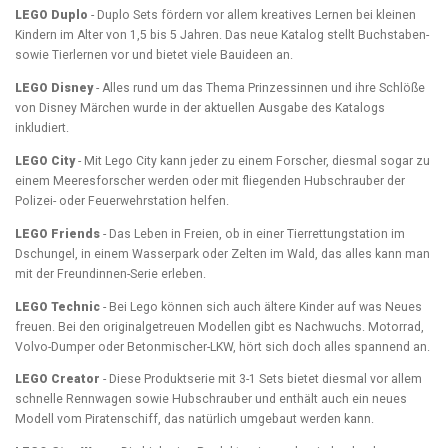
LEGO Duplo
- Duplo Sets fördern vor allem kreatives Lernen bei kleinen
Kindern im Alter von 1,5 bis 5 Jahren. Das neue Katalog stellt Buchstaben-
sowie Tierlernen vor und bietet viele Bauideen an.
LEGO Disney
- Alles rund um das Thema Prinzessinnen und ihre Schlöße
von Disney Märchen wurde in der aktuellen Ausgabe des Katalogs
inkludiert.
LEGO City
- Mit Lego City kann jeder zu einem Forscher, diesmal sogar zu
einem Meeresforscher werden oder mit fliegenden Hubschrauber der
Polizei- oder Feuerwehrstation helfen.
LEGO Friends
- Das Leben in Freien, ob in einer Tierrettungstation im
Dschungel, in einem Wasserpark oder Zelten im Wald, das alles kann man
mit der Freundinnen-Serie erleben.
LEGO Technic
- Bei Lego können sich auch ältere Kinder auf was Neues
freuen. Bei den originalgetreuen Modellen gibt es Nachwuchs. Motorrad,
Volvo-Dumper oder Betonmischer-LKW, hört sich doch alles spannend an.
LEGO Creator
- Diese Produktserie mit 3-1 Sets bietet diesmal vor allem
schnelle Rennwagen sowie Hubschrauber und enthält auch ein neues
Modell vom Piratenschiff, das natürlich umgebaut werden kann.