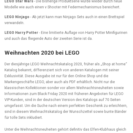
LEGO Star Wars
- Die bisherige Produktserie wurde wieder durch neue
Modelle wie auch einen v Shooter mit Federmechanismus bereichert.
LEGO Ninjago
- Ab jetzt kann man Ninjago Sets auch in einen Brettspiel
verwandeln.
LEGO Harry Potter
- Eine limitierte Auflage von Harry Potter Minifigurinen
und auch das fliegende Auto der zweiten Serie ist da.
Weihnachten 2020 bei LEGO
Der diesjährige LEGO Weihnachtskatalog 2020, früher als „Shop at home“
Katalog bekannt, differenziert sich von anderen Katalogen mit seiner
Exklusivität. Diese Ausgabe ist nur für den Online Shop und die
Markengeschäfte LEGO, aber auch als PDF erhältlich. Nicht nur die
klassischen Kollektionen sonder vor allem Weihnachtsneuheiten sowie
Informationen zum Black Friday 2020 mit früheren Angeboten für LEGO
VIP-Kunden, sind in der deutschen Version des Katalogs auf 70 Seiten
umgefasst. Um die Suche nach einem perfekten Geschenk zu erleichtern,
sind in diesem Weihnachtskatalog der Wunschzettel sowie bunte Bänder
für tolle Sets inkludiert.
Unter die Weihnachtsneuheiten gehört definitiv das Elfen-Klubhaus gleich