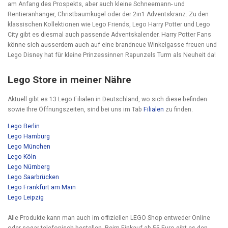
am Anfang des Prospekts, aber auch kleine Schneemann- und
Rentieranhänger, Christbaumkugel oder der 2in1 Adventskranz. Zu den
klassischen Kollektionen wie Lego Friends, Lego Harry Potter und Lego
City gibt es diesmal auch passende Adventskalender. Harry Potter Fans
könne sich ausserdem auch auf eine brandneue Winkelgasse freuen und
Lego Disney hat für kleine Prinzessinnen Rapunzels Turm als Neuheit da!
Lego Store in meiner Nähre
Aktuell gibt es 13 Lego Filialen in Deutschland, wo sich diese befinden
sowie Ihre Öffnungszeiten, sind bei uns im Tab
Filialen
zu finden.
Lego Berlin
Lego Hamburg
Lego München
Lego Köln
Lego Nürnberg
Lego Saarbrücken
Lego Frankfurt am Main
Lego Leipzig
Alle Produkte kann man auch im offiziellen LEGO Shop entweder Online
oder sogar telefonisch bestellen. Beim Einkauf ab 55 Euro gibt es den