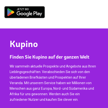
Kupino
Finden Sie Kupino auf der ganzen Welt
Wir sammeln aktuelle Prospekte und Angebote aus Ihren
Lieblingsgeschäften. Verabschieden Sie sich von den
überladenen Briefkästen und Prospekten auf Ihrer
Veranda. Mit unserem Service haben wir Millionen von
Menschen aus ganz Europa, Nord- und Südamerika und
Afrika für uns gewonnen. Werden auch Sie ein
zufriedener Nutzer und kaufen Sie clever ein.