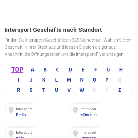
Intersport Geschäfte nach Standort
Finden Sie Intersport Geschäfte an 325 Standorten. Wählen Sie ein
Geschäft in Ihrer Stadt aus und lassen Sie sich die genaue
Anschrift, die Öffnungszeiten und die Intersport-Flyer anzeigen.
TOP
A
B
C
D
E
F
G
H
I
J
K
L
M
N
O
P
Q
R
S
T
U
V
W
X
Y
Z
Intersport
Intersport
Berlin
München
Intersport
Intersport