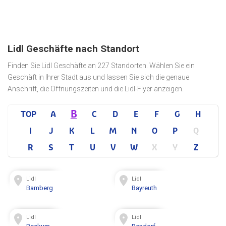
Lidl Geschäfte nach Standort
Finden Sie Lidl Geschäfte an 227 Standorten. Wählen Sie ein
Geschäft in Ihrer Stadt aus und lassen Sie sich die genaue
Anschrift, die Öffnungszeiten und die Lidl-Flyer anzeigen.
B
TOP
A
C
D
E
F
G
H
I
J
K
L
M
N
O
P
Q
R
S
T
U
V
W
X
Y
Z
Lidl
Lidl
Bamberg
Bayreuth
Lidl
Lidl