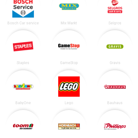
Bosch Car service
Mix Markt
Selgros
Staples
GameStop
Gravis
BabyOne
Lego
Bauhaus