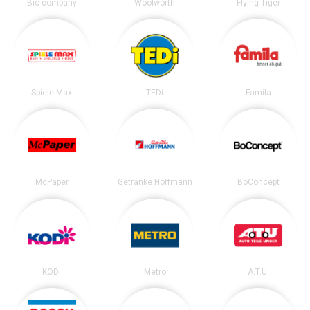
Bio company
Woolworth
Flying Tiger
Spiele Max
TEDi
Famila
McPaper
Getränke Hoffmann
BoConcept
KODi
Metro
A.T.U.