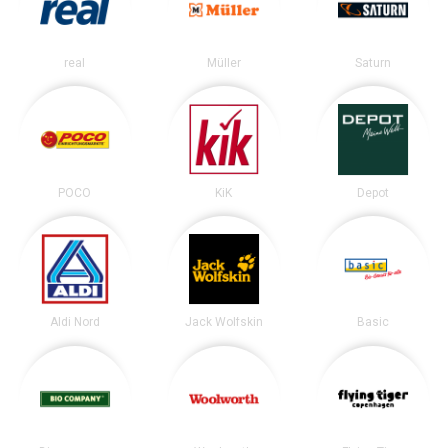
real
Müller
Saturn
POCO
KiK
Depot
Aldi Nord
Jack Wolfskin
Basic