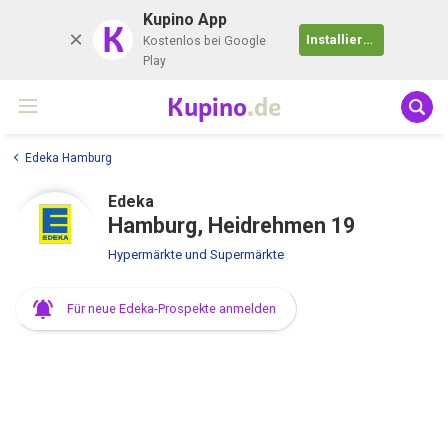
Kupino App
K
Installieren
Kostenlos bei Google
Play
Kupino
.de
Edeka Hamburg
Edeka
Hamburg, Heidrehmen 19
Hypermärkte und Supermärkte
Für neue Edeka-Prospekte anmelden