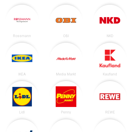
Rossmann
OBI
NKD
IKEA
Media Markt
Kaufland
Lidl
Penny
REWE