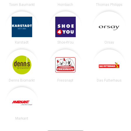
Toom Baumarkt
Hornbach
Thomas Philipps
Karstadt
Shoe4You
Orsay
Denns Biomarkt
Fressnapf
Das Futterhaus
Markant