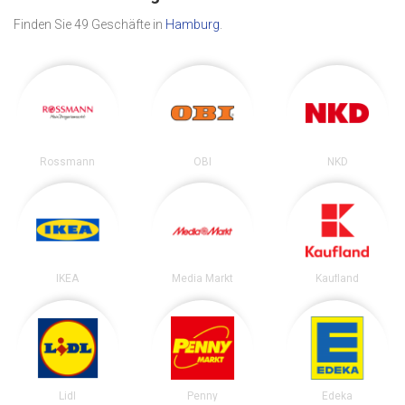
Finden Sie 49 Geschäfte in
Hamburg
.
Rossmann
OBI
NKD
IKEA
Media Markt
Kaufland
Lidl
Penny
Edeka