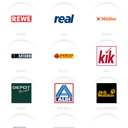
REWE
real
Müller
Saturn
POCO
KiK
Depot
Aldi Nord
Jack Wolfskin