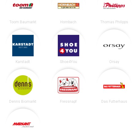
Toom Baumarkt
Hornbach
Thomas Philipps
Karstadt
Shoe4You
Orsay
Denns Biomarkt
Fressnapf
Das Futterhaus