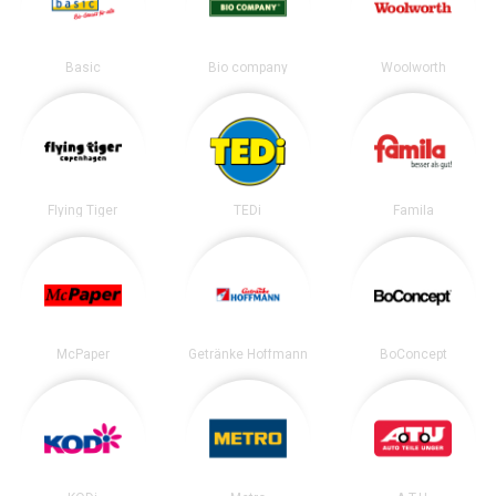
Basic
Bio company
Woolworth
Flying Tiger
TEDi
Famila
McPaper
Getränke Hoffmann
BoConcept