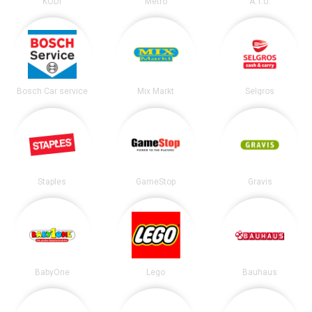
KODi
Metro
A.T.U.
Bosch Car service
Mix Markt
Selgros
Staples
GameStop
Gravis
BabyOne
Lego
Bauhaus