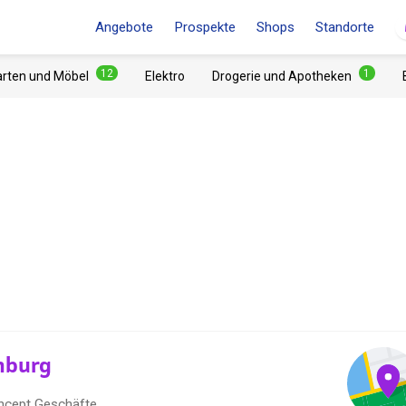
Angebote
Prospekte
Shops
Standorte
12
1
arten und Möbel
Elektro
Drogerie und Apotheken
mburg
ncept Geschäfte.