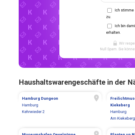
Ich stimme
zu.
Ich bin dam
erhalten.
Wir respe
Null Spam. Sie könne
Haushaltswarengeschäfte in der N
Hamburg Dungeon
Freilichtmu
Hamburg
Kiekeberg
Kehrwieder 2
Hamburg
Am Kiekeberg
Museumshafen Oevelgönne
Planten un 