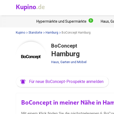
Kupino
.de
9
Hypermärkte und Supermärkte
Haus, G
Kupino
Standorte
Hamburg
BoConcept Hamburg
BoConcept
Hamburg
Haus, Garten und Möbel
Für neue BoConcept-Prospekte anmelden
BoConcept in meiner Nähe in Ha
Mit einem Klick finden Sie die nächstgelegenen 6 BoCo