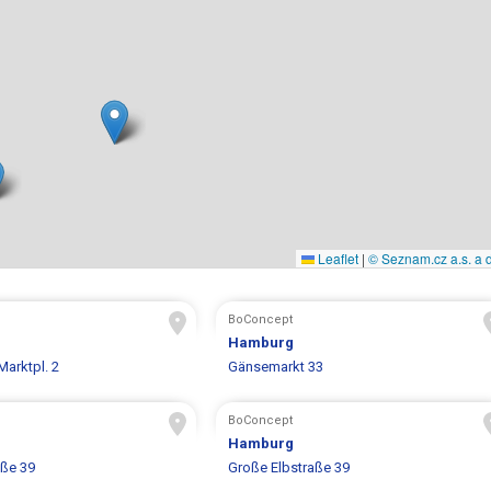
Leaflet
|
© Seznam.cz a.s. a d
BoConcept
Hamburg
arktpl. 2
Gänsemarkt 33
BoConcept
Hamburg
aße 39
Große Elbstraße 39