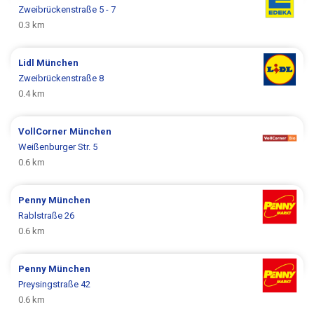
Zweibrückenstraße 5 - 7
0.3 km
Lidl
München
Zweibrückenstraße 8
0.4 km
VollCorner
München
Weißenburger Str. 5
0.6 km
Penny
München
Rablstraße 26
0.6 km
Penny
München
Preysingstraße 42
0.6 km