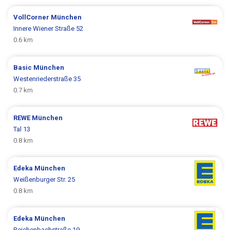
VollCorner
München
Innere Wiener Straße 52
0.6 km
Basic
München
Westenriederstraße 35
0.7 km
REWE
München
Tal 13
0.8 km
Edeka
München
Weißenburger Str. 25
0.8 km
Edeka
München
Reichenbachstraße 19