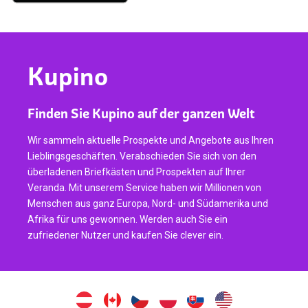
Kupino
Finden Sie Kupino auf der ganzen Welt
Wir sammeln aktuelle Prospekte und Angebote aus Ihren
Lieblingsgeschäften. Verabschieden Sie sich von den
überladenen Briefkästen und Prospekten auf Ihrer
Veranda. Mit unserem Service haben wir Millionen von
Menschen aus ganz Europa, Nord- und Südamerika und
Afrika für uns gewonnen. Werden auch Sie ein
zufriedener Nutzer und kaufen Sie clever ein.