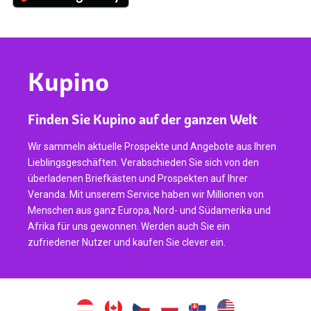
Kupino
Finden Sie Kupino auf der ganzen Welt
Wir sammeln aktuelle Prospekte und Angebote aus Ihren
Lieblingsgeschäften. Verabschieden Sie sich von den
überladenen Briefkästen und Prospekten auf Ihrer
Veranda. Mit unserem Service haben wir Millionen von
Menschen aus ganz Europa, Nord- und Südamerika und
Afrika für uns gewonnen. Werden auch Sie ein
zufriedener Nutzer und kaufen Sie clever ein.