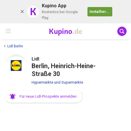
Kupino App
K
Installieren
Kostenlos bei Google
Play
Kupino
.de
Lidl Berlin
Lidl
Berlin, Heinrich-Heine-
Straße 30
Hypermärkte und Supermärkte
Für neue Lidl-Prospekte anmelden