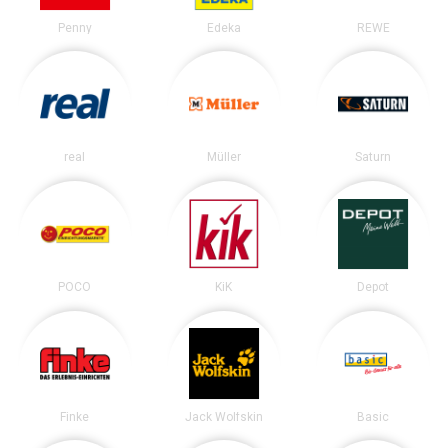
Penny
Edeka
REWE
real
Müller
Saturn
POCO
KiK
Depot
Finke
Jack Wolfskin
Basic