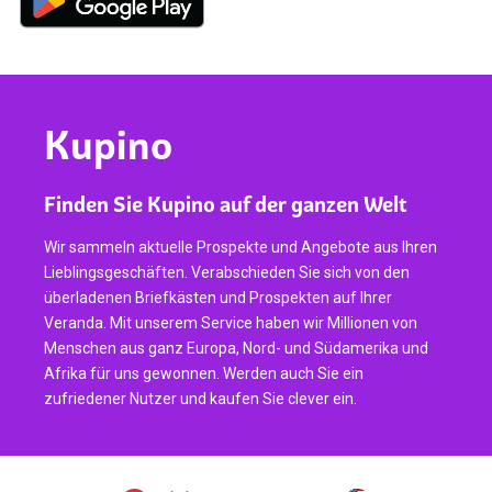
Kupino
Finden Sie Kupino auf der ganzen Welt
Wir sammeln aktuelle Prospekte und Angebote aus Ihren
Lieblingsgeschäften. Verabschieden Sie sich von den
überladenen Briefkästen und Prospekten auf Ihrer
Veranda. Mit unserem Service haben wir Millionen von
Menschen aus ganz Europa, Nord- und Südamerika und
Afrika für uns gewonnen. Werden auch Sie ein
zufriedener Nutzer und kaufen Sie clever ein.