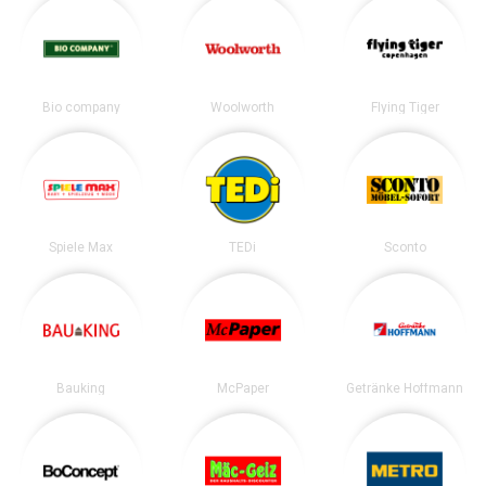
Bio company
Woolworth
Flying Tiger
Spiele Max
TEDi
Sconto
Bauking
McPaper
Getränke Hoffmann