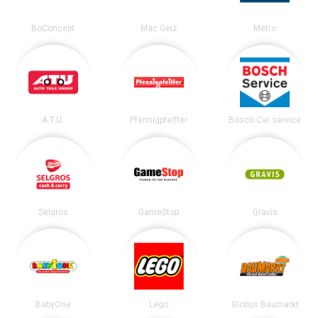
BoConcept
Mäc Geiz
Metro
A.T.U.
Pfennigpfeiffer
Bosch Car service
Selgros
GameStop
Gravis
BabyOne
Lego
Globus Baumarkt