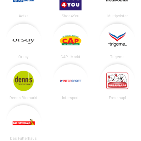
Aetka
Shoe4You
Multipolster
Orsay
CAP - Markt
Trigema
Denns Biomarkt
Intersport
Fressnapf
Das Futterhaus