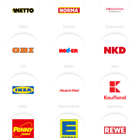
Netto
Norma
Rossmann
OBI
Roller
NKD
IKEA
Media Markt
Kaufland