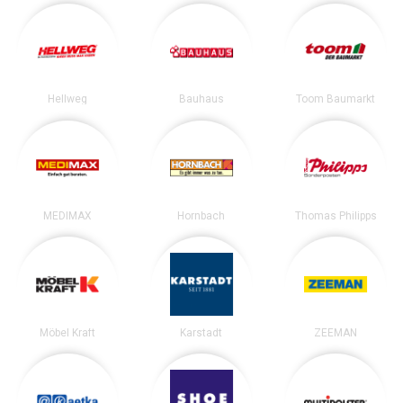
Hellweg
Bauhaus
Toom Baumarkt
MEDIMAX
Hornbach
Thomas Philipps
Möbel Kraft
Karstadt
ZEEMAN