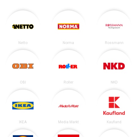
Netto
Norma
Rossmann
OBI
Roller
NKD
IKEA
Media Markt
Kaufland