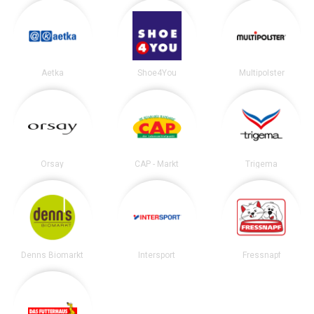
Aetka
Shoe4You
Multipolster
Orsay
CAP - Markt
Trigema
Denns Biomarkt
Intersport
Fressnapf