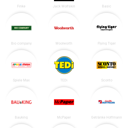
Finke
Jack Wolfskin
Basic
Bio company
Woolworth
Flying Tiger
Spiele Max
TEDi
Sconto
Bauking
McPaper
Getränke Hoffmann