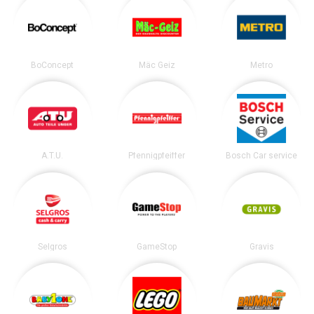
BoConcept
Mäc Geiz
Metro
A.T.U.
Pfennigpfeiffer
Bosch Car service
Selgros
GameStop
Gravis