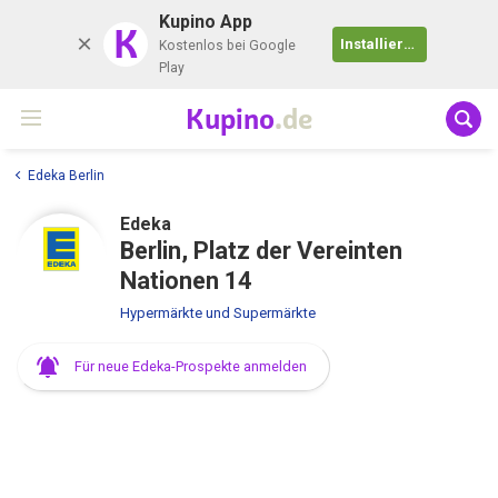
Kupino App
K
Installieren
Kostenlos bei Google
Play
Kupino
.de
Edeka Berlin
Edeka
Berlin, Platz der Vereinten
Nationen 14
Hypermärkte und Supermärkte
Für neue Edeka-Prospekte anmelden