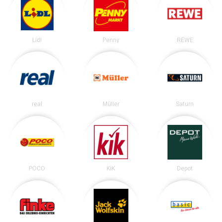
Lidl
Penny
REWE
real
Müller
Saturn
POCO
KiK
Depot