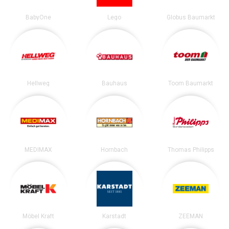
BabyOne
Lego
Globus Baumarkt
Hellweg
Bauhaus
Toom Baumarkt
MEDIMAX
Hornbach
Thomas Philipps
Möbel Kraft
Karstadt
ZEEMAN