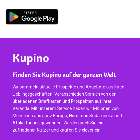
Kupino
Finden Sie Kupino auf der ganzen Welt
Wir sammeln aktuelle Prospekte und Angebote aus Ihren
Lieblingsgeschäften. Verabschieden Sie sich von den
überladenen Briefkästen und Prospekten auf Ihrer
Veranda. Mit unserem Service haben wir Millionen von
Menschen aus ganz Europa, Nord- und Südamerika und
Afrika für uns gewonnen. Werden auch Sie ein
zufriedener Nutzer und kaufen Sie clever ein.