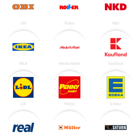
OBI
Roller
NKD
IKEA
Media Markt
Kaufland
Lidl
Penny
Edeka