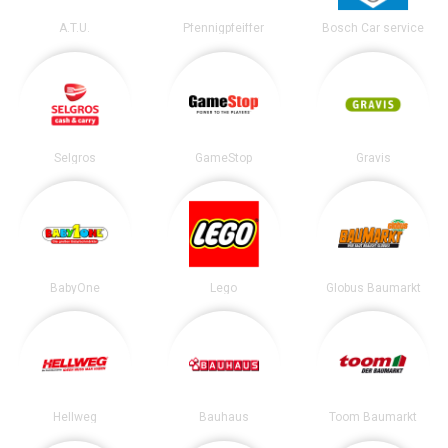
A.T.U.
Pfennigpfeiffer
Bosch Car service
Selgros
GameStop
Gravis
BabyOne
Lego
Globus Baumarkt
Hellweg
Bauhaus
Toom Baumarkt