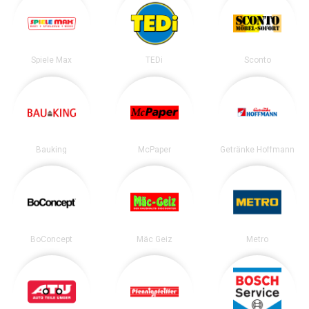
Spiele Max
TEDi
Sconto
Bauking
McPaper
Getränke Hoffmann
BoConcept
Mäc Geiz
Metro