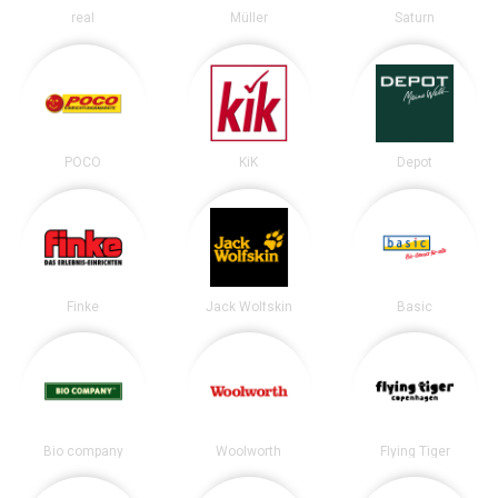
real
Müller
Saturn
POCO
KiK
Depot
Finke
Jack Wolfskin
Basic
Bio company
Woolworth
Flying Tiger