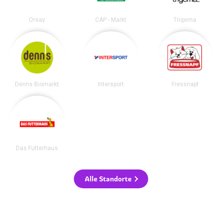
Orsay
CAP - Markt
Trigema
Denns Biomarkt
Intersport
Fressnapf
Das Futterhaus
Alle Standorte