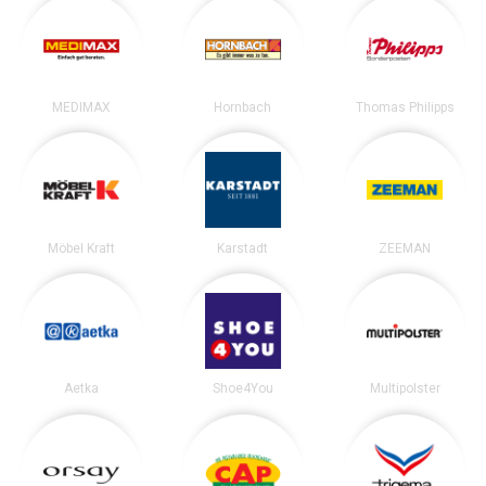
MEDIMAX
Hornbach
Thomas Philipps
Möbel Kraft
Karstadt
ZEEMAN
Aetka
Shoe4You
Multipolster