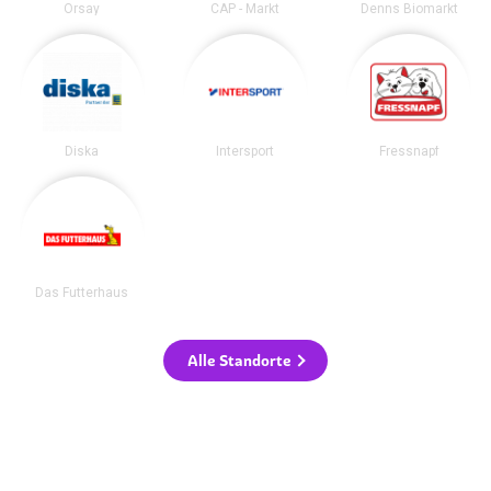
Orsay
CAP - Markt
Denns Biomarkt
Diska
Intersport
Fressnapf
Das Futterhaus
Alle Standorte