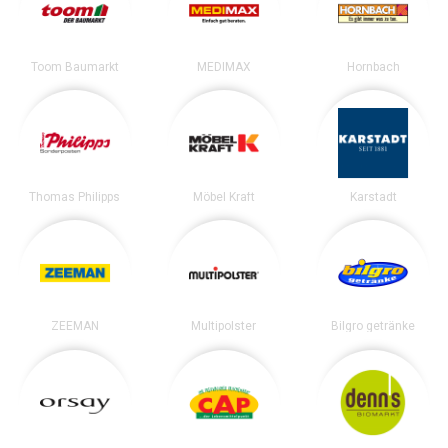
Toom Baumarkt
MEDIMAX
Hornbach
Thomas Philipps
Möbel Kraft
Karstadt
ZEEMAN
Multipolster
Bilgro getränke