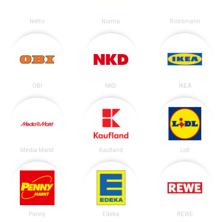
Netto
Norma
Rossmann
OBI
NKD
IKEA
Media Markt
Kaufland
Lidl
Penny
Edeka
REWE