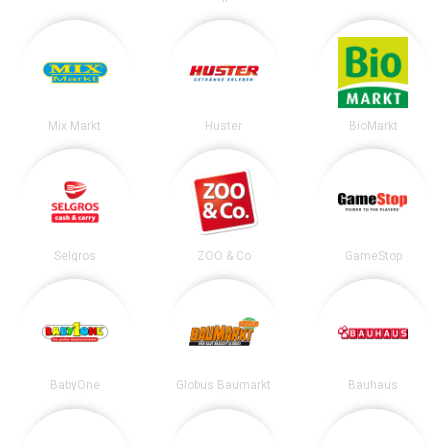
Mix Markt
Huster
BioMarkt
Selgros
ZOO & Co
GameStop
BabyOne
Globus Baumarkt
Bauhaus