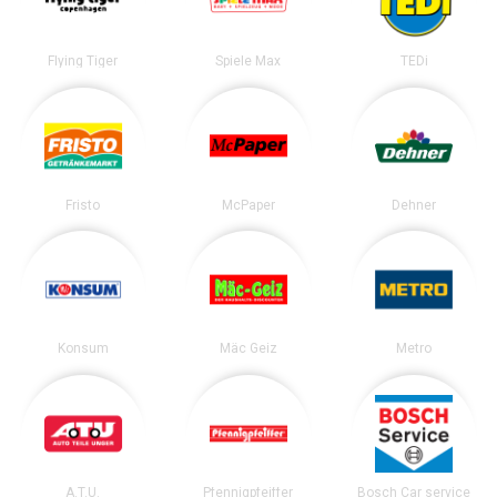
Flying Tiger
Spiele Max
TEDi
Fristo
McPaper
Dehner
Konsum
Mäc Geiz
Metro
A.T.U.
Pfennigpfeiffer
Bosch Car service