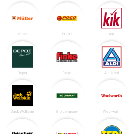
Müller
POCO
KiK
Depot
Finke
Aldi Nord
Jack Wolfskin
Bio company
Woolworth