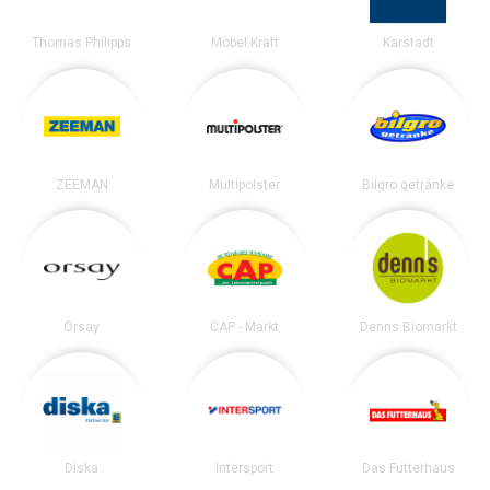
Thomas Philipps
Möbel Kraft
Karstadt
ZEEMAN
Multipolster
Bilgro getränke
Orsay
CAP - Markt
Denns Biomarkt
Diska
Intersport
Das Futterhaus