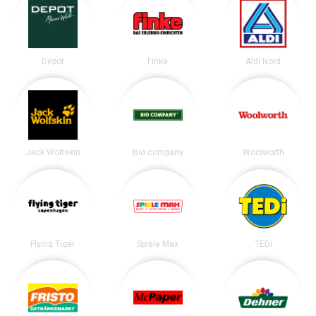
Depot
Finke
Aldi Nord
Jack Wolfskin
Bio company
Woolworth
Flying Tiger
Spiele Max
TEDi