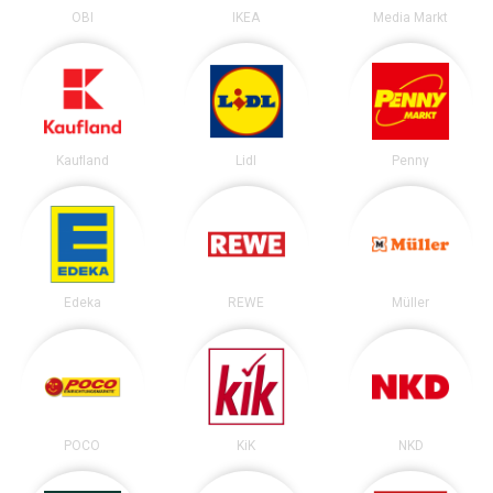
OBI
IKEA
Media Markt
Kaufland
Lidl
Penny
Edeka
REWE
Müller
POCO
KiK
NKD