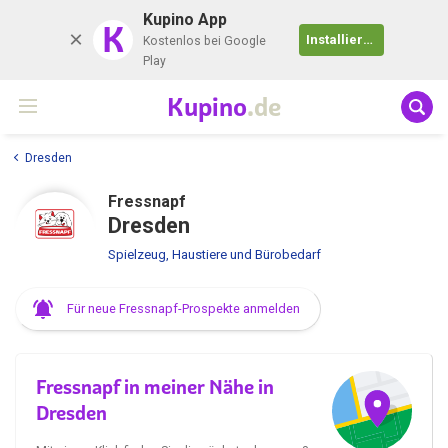
Kupino App
K
Installieren
Kostenlos bei Google
Play
Kupino
.de
Dresden
Fressnapf
Dresden
Spielzeug, Haustiere und Bürobedarf
Für neue Fressnapf-Prospekte anmelden
Fressnapf in meiner Nähe in
Dresden