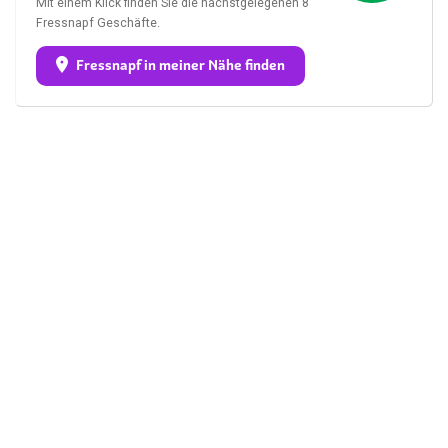
Mit einem Klick finden Sie die nächstgelegenen 8
Fressnapf Geschäfte.
Fressnapf in meiner Nähe finden