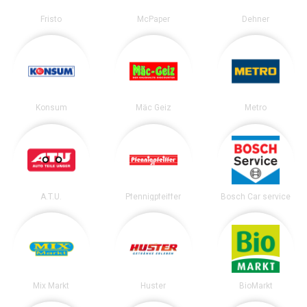
Fristo
McPaper
Dehner
Konsum
Mäc Geiz
Metro
A.T.U.
Pfennigpfeiffer
Bosch Car service
Mix Markt
Huster
BioMarkt