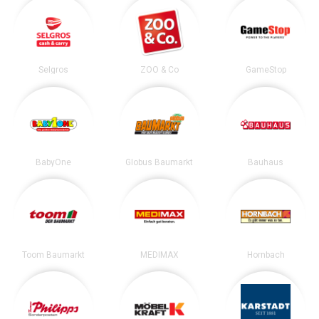
Selgros
ZOO & Co
GameStop
BabyOne
Globus Baumarkt
Bauhaus
Toom Baumarkt
MEDIMAX
Hornbach