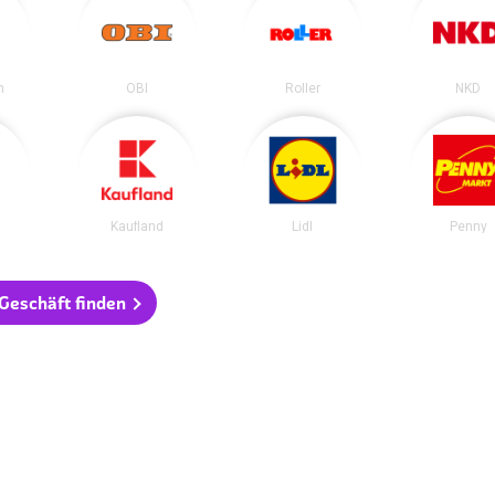
n
OBI
Roller
NKD
Kaufland
Lidl
Penny
 Geschäft finden