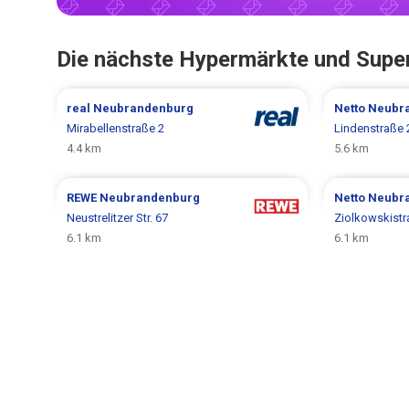
Die nächste Hypermärkte und Supe
real
Neubrandenburg
Netto
Neubr
Mirabellenstraße 2
Lindenstraße 
4.4 km
5.6 km
REWE
Neubrandenburg
Netto
Neubr
Neustrelitzer Str. 67
Ziolkowskistr
6.1 km
6.1 km