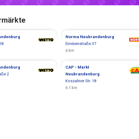
rmärkte
andenburg
Norma
Neubrandenburg
28
Einsteinstraße 37
6 km
andenburg
CAP - Markt
aße 2
Neubrandenburg
Koszaliner Str. 18
6.1 km