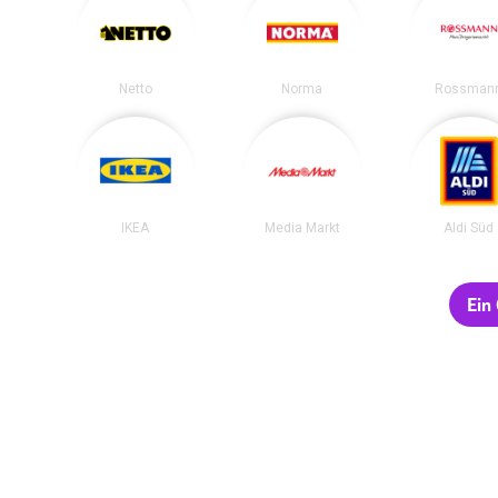
Netto
Norma
Rossman
IKEA
Media Markt
Aldi Süd
Ein