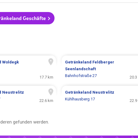
tränkeland Geschäfte
d
Woldegk
Getränkeland
Feldberger
Seenlandschaft
Bahnhofstraße 27
17.7 km
20.3
d
Neustrelitz
Getränkeland
Neustrelitz
7
Kühlhausberg 17
22.6 km
22.9
deren gefunden werden.