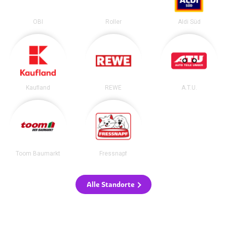
OBI
Roller
Aldi Süd
Kaufland
REWE
A.T.U.
Toom Baumarkt
Fressnapf
Alle Standorte