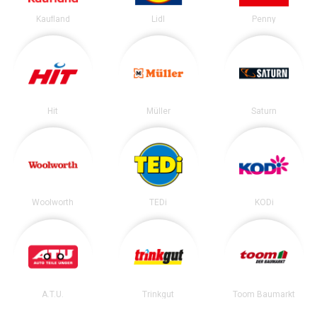
Kaufland
Lidl
Penny
Hit
Müller
Saturn
Woolworth
TEDi
KODi
A.T.U.
Trinkgut
Toom Baumarkt