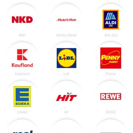
NKD
Media Markt
Aldi Süd
Kaufland
Lidl
Penny
Edeka
Hit
REWE