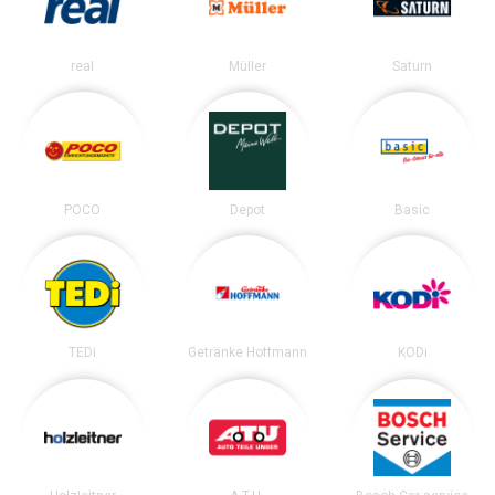
real
Müller
Saturn
POCO
Depot
Basic
TEDi
Getränke Hoffmann
KODi