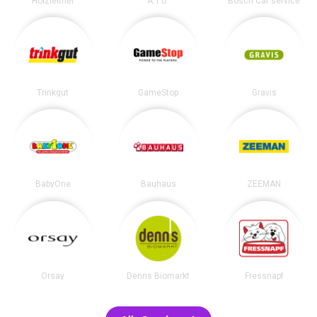
Holzleitner
A.T.U.
Bosch Car service
Trinkgut
GameStop
Gravis
BabyOne
Bauhaus
ZEEMAN
Orsay
Denns Biomarkt
Fressnapf