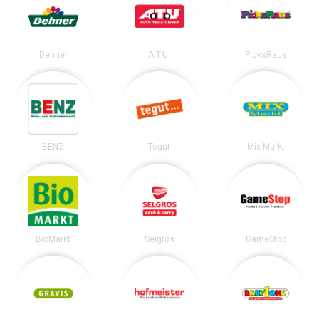
Dehner
A.T.U.
PicksRaus
BENZ
Tegut
Mix Markt
BioMarkt
Selgros
GameStop