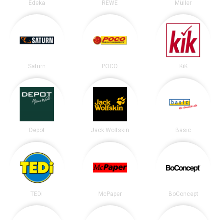
Edeka
REWE
Müller
Saturn
POCO
KiK
Depot
Jack Wolfskin
Basic
TEDi
McPaper
BoConcept