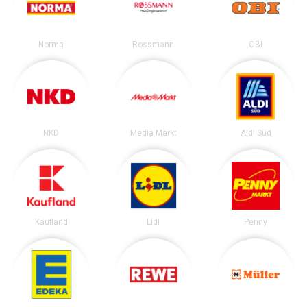
Norma
Rossmann
OBI
NKD
Media Markt
Aldi Süd
Kaufland
Lidl
Penny