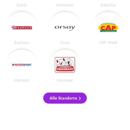
Gravis
Hofmeister
BabyOne
Bauhaus
Orsay
CAP - Markt
Intersport
Fressnapf
Alle Standorte