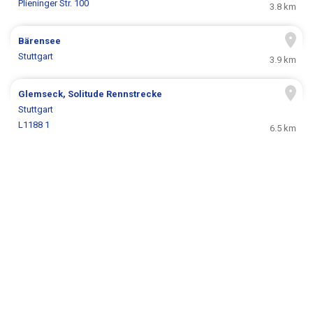
Plieninger Str. 100
3.8 km
Bärensee
Stuttgart
3.9 km
Glemseck, Solitude Rennstrecke
Stuttgart
L1188 1
6.5 km