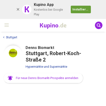
Kupino App
K
Installieren
Kostenlos bei Google
Play
Kupino
.de
Stuttgart
Denns Biomarkt
Stuttgart, Robert-Koch-
Straße 2
Hypermärkte und Supermärkte
Für neue Denns Biomarkt-Prospekte anmelden