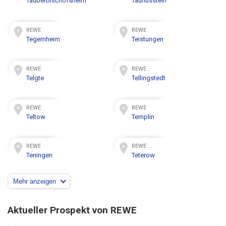
Tauberbischofsheim
Taunusstein
REWE
REWE
Tegernheim
Teistungen
REWE
REWE
Telgte
Tellingstedt
REWE
REWE
Teltow
Templin
REWE
REWE
Teningen
Teterow
Mehr anzeigen
Aktueller Prospekt von REWE