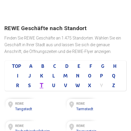
REWE Geschäfte nach Standort
Finden Sie REWE Geschäfte an 1.475 Standorten. Wählen Sie ein
Geschäft in Ihrer Stadt aus und lassen Sie sich die genaue
Anschrift, die Öffnungszeiten und die REWE-Flyer anzeigen.
TOP
A
B
C
D
E
F
G
H
I
J
K
L
M
N
O
P
Q
T
R
S
U
V
W
X
Y
Z
REWE
REWE
Tangstedt
Tarmstedt
REWE
REWE