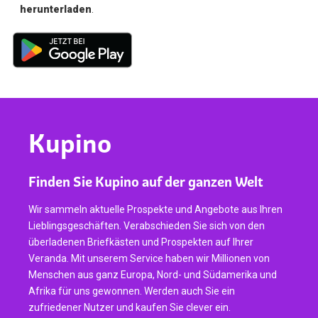
herunterladen
.
Kupino
Finden Sie Kupino auf der ganzen Welt
Wir sammeln aktuelle Prospekte und Angebote aus Ihren
Lieblingsgeschäften. Verabschieden Sie sich von den
überladenen Briefkästen und Prospekten auf Ihrer
Veranda. Mit unserem Service haben wir Millionen von
Menschen aus ganz Europa, Nord- und Südamerika und
Afrika für uns gewonnen. Werden auch Sie ein
zufriedener Nutzer und kaufen Sie clever ein.