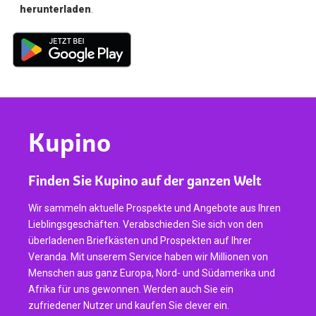
herunterladen
.
Kupino
Finden Sie Kupino auf der ganzen Welt
Wir sammeln aktuelle Prospekte und Angebote aus Ihren
Lieblingsgeschäften. Verabschieden Sie sich von den
überladenen Briefkästen und Prospekten auf Ihrer
Veranda. Mit unserem Service haben wir Millionen von
Menschen aus ganz Europa, Nord- und Südamerika und
Afrika für uns gewonnen. Werden auch Sie ein
zufriedener Nutzer und kaufen Sie clever ein.