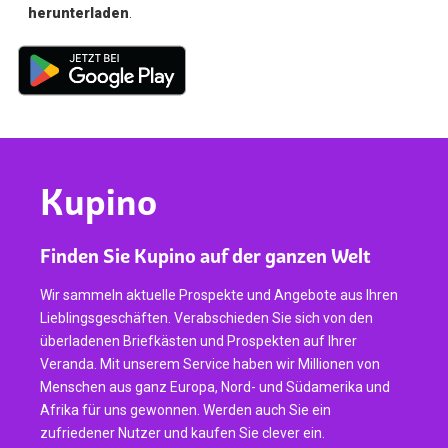
herunterladen
.
Kupino
Finden Sie Kupino auf der ganzen Welt
Wir sammeln aktuelle Prospekte und Angebote aus Ihren
Lieblingsgeschäften. Verabschieden Sie sich von den
überladenen Briefkästen und Prospekten auf Ihrer
Veranda. Mit unserem Service haben wir Millionen von
Menschen aus ganz Europa, Nord- und Südamerika und
Afrika für uns gewonnen. Werden auch Sie ein
zufriedener Nutzer und kaufen Sie clever ein.