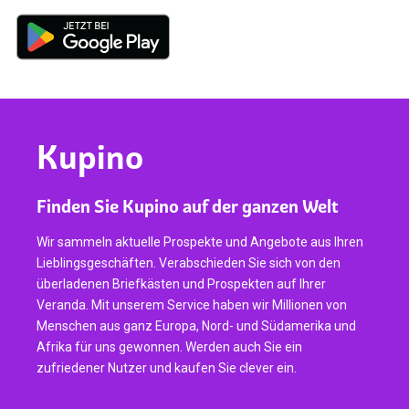
Kupino
Finden Sie Kupino auf der ganzen Welt
Wir sammeln aktuelle Prospekte und Angebote aus Ihren
Lieblingsgeschäften. Verabschieden Sie sich von den
überladenen Briefkästen und Prospekten auf Ihrer
Veranda. Mit unserem Service haben wir Millionen von
Menschen aus ganz Europa, Nord- und Südamerika und
Afrika für uns gewonnen. Werden auch Sie ein
zufriedener Nutzer und kaufen Sie clever ein.