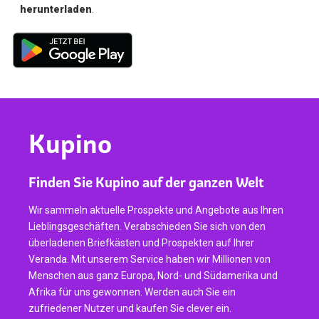
herunterladen
.
Kupino
Finden Sie Kupino auf der ganzen Welt
Wir sammeln aktuelle Prospekte und Angebote aus Ihren
Lieblingsgeschäften. Verabschieden Sie sich von den
überladenen Briefkästen und Prospekten auf Ihrer
Veranda. Mit unserem Service haben wir Millionen von
Menschen aus ganz Europa, Nord- und Südamerika und
Afrika für uns gewonnen. Werden auch Sie ein
zufriedener Nutzer und kaufen Sie clever ein.