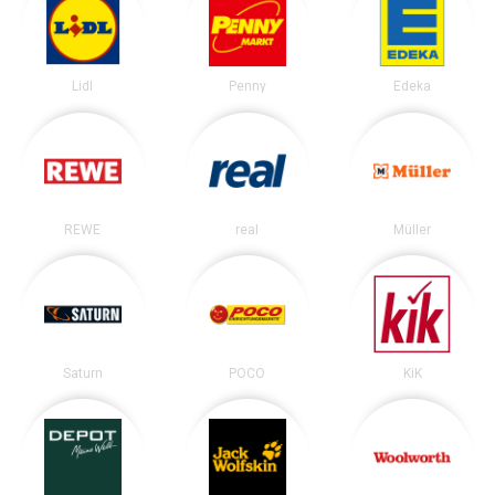
Lidl
Penny
Edeka
REWE
real
Müller
Saturn
POCO
KiK