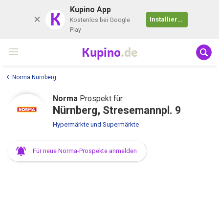
Kupino App
K
Installieren
Kostenlos bei Google
Play
Kupino
.de
Norma Nürnberg
Norma
Prospekt für
Nürnberg, Stresemannpl. 9
Hypermärkte und Supermärkte
Für neue Norma-Prospekte anmelden