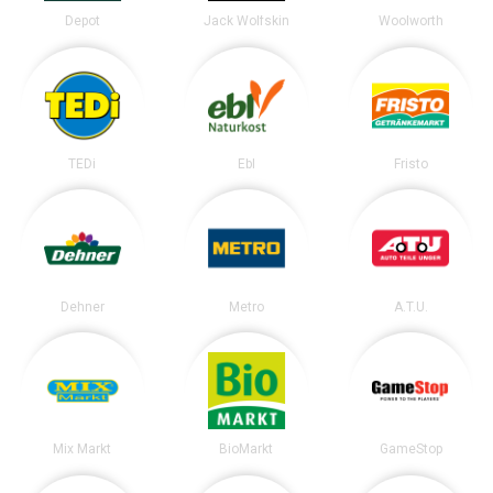
Depot
Jack Wolfskin
Woolworth
TEDi
Ebl
Fristo
Dehner
Metro
A.T.U.
Mix Markt
BioMarkt
GameStop