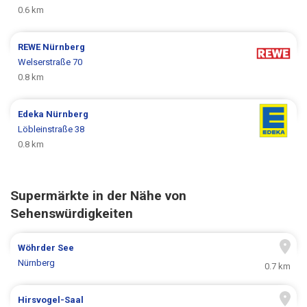
0.6 km
REWE
Nürnberg
Welserstraße 70
0.8 km
Edeka
Nürnberg
Löbleinstraße 38
0.8 km
Supermärkte in der Nähe von
Sehenswürdigkeiten
Wöhrder See
Nürnberg
0.7 km
Hirsvogel-Saal