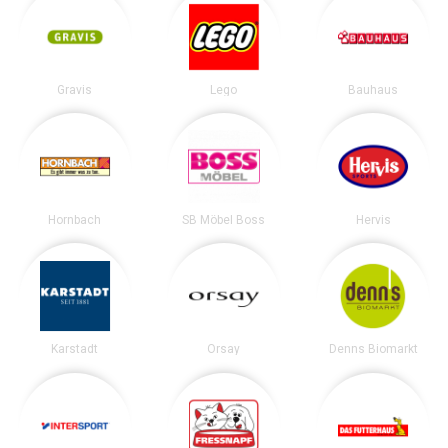
Gravis
Lego
Bauhaus
Hornbach
SB Möbel Boss
Hervis
Karstadt
Orsay
Denns Biomarkt