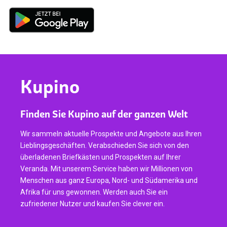
Kupino
Finden Sie Kupino auf der ganzen Welt
Wir sammeln aktuelle Prospekte und Angebote aus Ihren
Lieblingsgeschäften. Verabschieden Sie sich von den
überladenen Briefkästen und Prospekten auf Ihrer
Veranda. Mit unserem Service haben wir Millionen von
Menschen aus ganz Europa, Nord- und Südamerika und
Afrika für uns gewonnen. Werden auch Sie ein
zufriedener Nutzer und kaufen Sie clever ein.