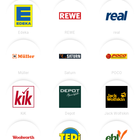
Edeka
REWE
real
Müller
Saturn
POCO
KiK
Depot
Jack Wolfskin