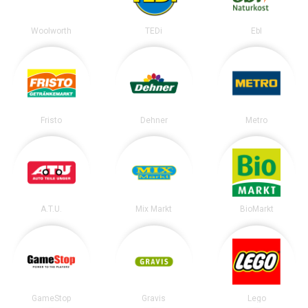
Woolworth
TEDi
Ebl
Fristo
Dehner
Metro
A.T.U.
Mix Markt
BioMarkt
GameStop
Gravis
Lego