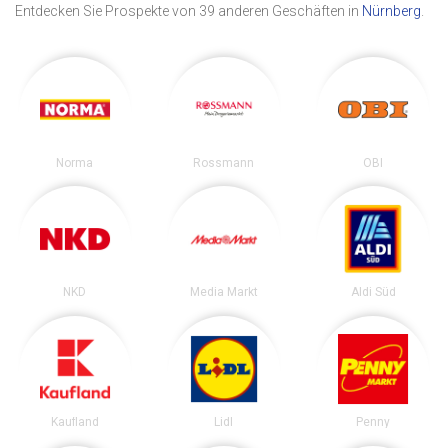
Entdecken Sie Prospekte von 39 anderen Geschäften in
Nürnberg
.
Norma
Rossmann
OBI
NKD
Media Markt
Aldi Süd
Kaufland
Lidl
Penny