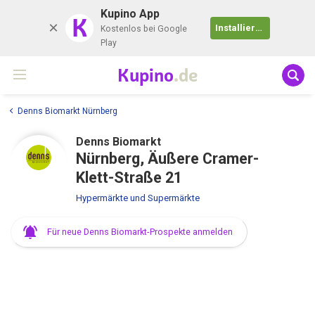
Kupino App
K
Installieren
Kostenlos bei Google
Play
Kupino
.de
Denns Biomarkt Nürnberg
Denns Biomarkt
Nürnberg, Äußere Cramer-
Klett-Straße 21
Hypermärkte und Supermärkte
Für neue Denns Biomarkt-Prospekte anmelden