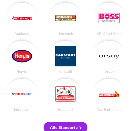
Bauhaus
Hornbach
SB Möbel Boss
Hervis
Karstadt
Orsay
Intersport
Fressnapf
Das Futterhaus
Alle Standorte