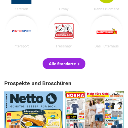
Karstadt
Orsay
Denns Biomarkt
Intersport
Fressnapf
Das Futterhaus
Alle Standorte
Prospekte und Broschüren