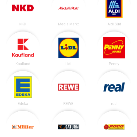
NKD
Media Markt
Aldi Süd
Kaufland
Lidl
Penny
Edeka
REWE
real