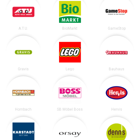
A.T.U.
BioMarkt
GameStop
Gravis
Lego
Bauhaus
Hornbach
SB Möbel Boss
Hervis