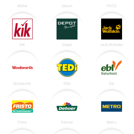
Müller
Saturn
POCO
KiK
Depot
Jack Wolfskin
Woolworth
TEDi
Ebl
Fristo
Dehner
Metro