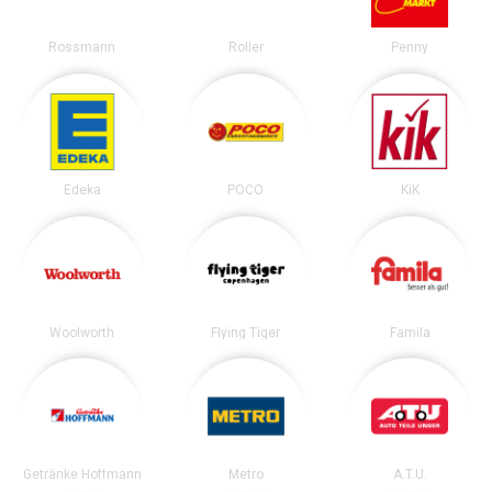
Rossmann
Roller
Penny
Edeka
POCO
KiK
Woolworth
Flying Tiger
Famila
Getränke Hoffmann
Metro
A.T.U.