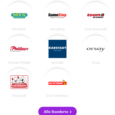
Mix Markt
GameStop
Toom Baumarkt
Thomas Philipps
Karstadt
Orsay
Fressnapf
Das Futterhaus
Alle Standorte