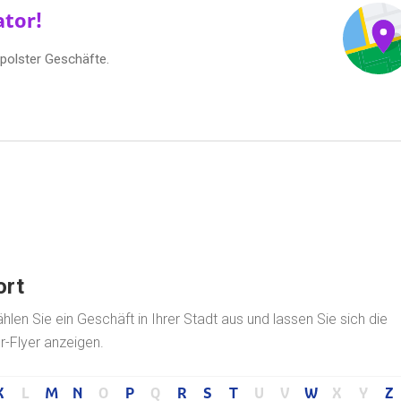
ator!
ipolster Geschäfte.
ort
len Sie ein Geschäft in Ihrer Stadt aus und lassen Sie sich die
r-Flyer anzeigen.
K
L
M
N
O
P
Q
R
S
T
U
V
W
X
Y
Z