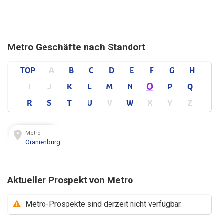
Metro Geschäfte nach Standort
TOP
A
B
C
D
E
F
G
H
O
I
J
K
L
M
N
P
Q
R
S
T
U
V
W
X
Y
Z
Metro
Oranienburg
Aktueller Prospekt von Metro
Metro-Prospekte sind derzeit nicht verfügbar.