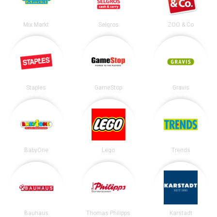
Mix Markt
Selgros
ZOO & Co
Staples
GameStop
Gravis
BabyOne
Lego
Trends
Bauhaus
Thomas Philipps
Karstadt