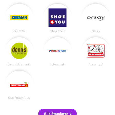
ZEEMAN
Shoe4You
Orsay
Denns Biomarkt
Intersport
Fressnapf
Das Futterhaus
Alle Standorte