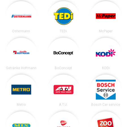
Ostermann
TEDi
McPaper
Getränke Hoffmann
BoConcept
KODi
Metro
A.T.U.
Bosch Car service