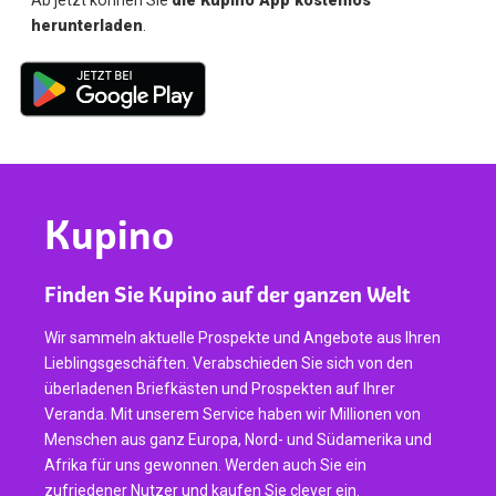
Ab jetzt können Sie
die Kupino App kostenlos
herunterladen
.
Kupino
Finden Sie Kupino auf der ganzen Welt
Wir sammeln aktuelle Prospekte und Angebote aus Ihren
Lieblingsgeschäften. Verabschieden Sie sich von den
überladenen Briefkästen und Prospekten auf Ihrer
Veranda. Mit unserem Service haben wir Millionen von
Menschen aus ganz Europa, Nord- und Südamerika und
Afrika für uns gewonnen. Werden auch Sie ein
zufriedener Nutzer und kaufen Sie clever ein.