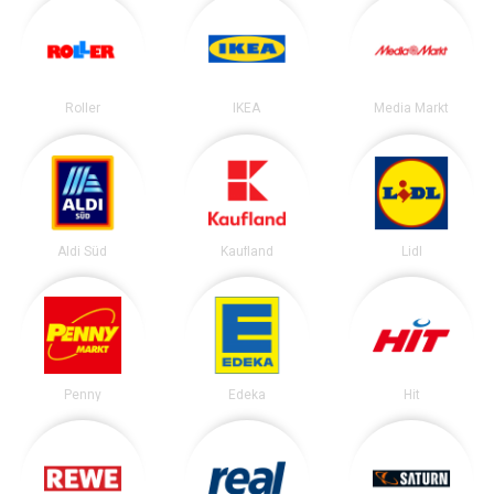
Roller
IKEA
Media Markt
Aldi Süd
Kaufland
Lidl
Penny
Edeka
Hit