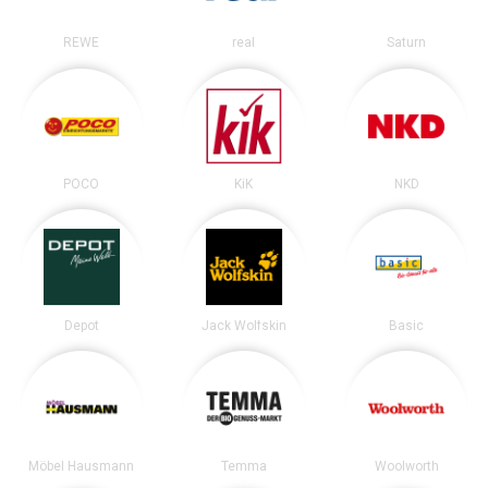
REWE
real
Saturn
POCO
KiK
NKD
Depot
Jack Wolfskin
Basic
Möbel Hausmann
Temma
Woolworth