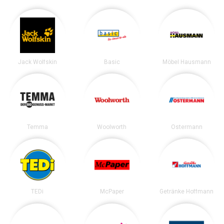
Jack Wolfskin
Basic
Möbel Hausmann
Temma
Woolworth
Ostermann
TEDi
McPaper
Getränke Hoffmann