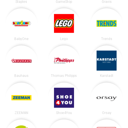
Staples
GameStop
Gravis
BabyOne
Lego
Trends
Bauhaus
Thomas Philipps
Karstadt
ZEEMAN
Shoe4You
Orsay