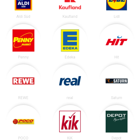
Aldi Süd
Kaufland
Lidl
Penny
Edeka
Hit
REWE
real
Saturn
POCO
KiK
Depot