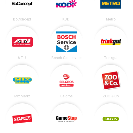
BoConcept
KODi
Metro
A.T.U.
Bosch Car service
Trinkgut
Mix Markt
Selgros
ZOO & Co