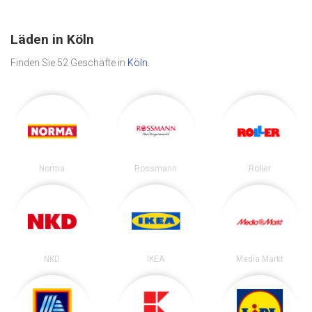
Läden in Köln
Finden Sie 52 Geschäfte in
Köln
.
Norma
Rossmann
Roller
NKD
IKEA
Media Markt