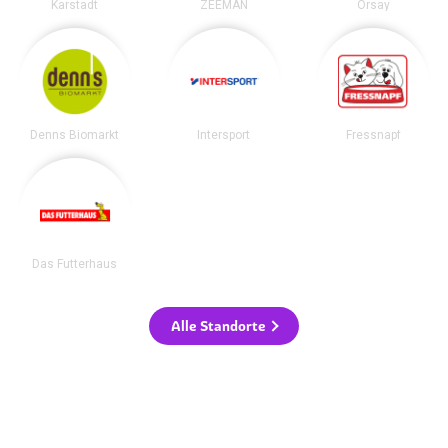
Karstadt
ZEEMAN
Orsay
Denns Biomarkt
Intersport
Fressnapf
Das Futterhaus
Alle Standorte