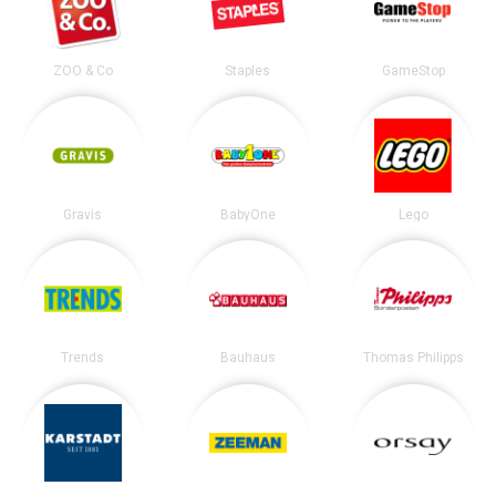
ZOO & Co
Staples
GameStop
Gravis
BabyOne
Lego
Trends
Bauhaus
Thomas Philipps