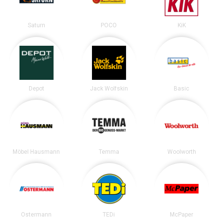
Saturn
POCO
KiK
Depot
Jack Wolfskin
Basic
Möbel Hausmann
Temma
Woolworth
Ostermann
TEDi
McPaper