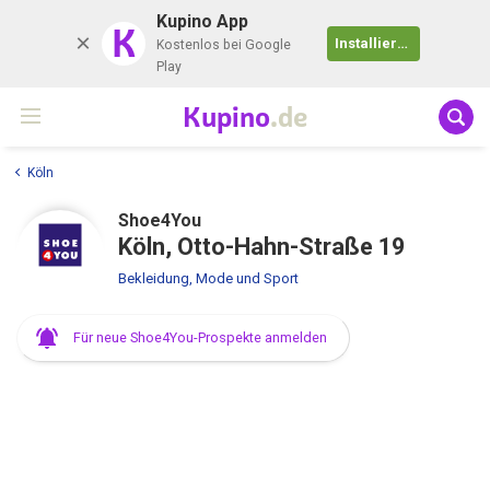
Kupino App
K
Installieren
Kostenlos bei Google
Play
Kupino
.de
Köln
Shoe4You
Köln, Otto-Hahn-Straße 19
Bekleidung, Mode und Sport
Für neue Shoe4You-Prospekte anmelden