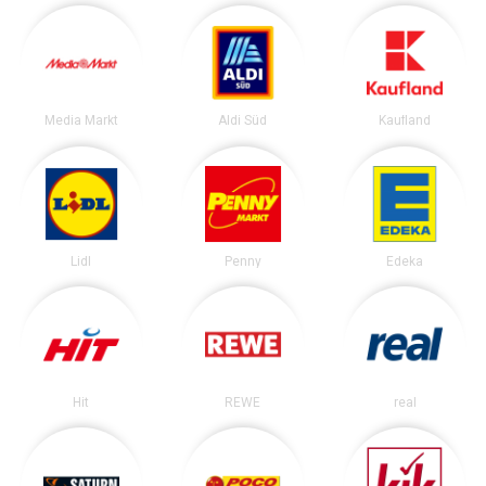
Media Markt
Aldi Süd
Kaufland
Lidl
Penny
Edeka
Hit
REWE
real