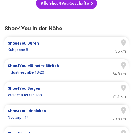
Alle Shoe4You Geschäfte
Shoe4You In der Nähe
Shoe4You
Düren
Kuhgasse 8
35 km
Shoe4You
Mülheim-Kärlich
Industriestraße 18-20
64.8 km
Shoe4You
Siegen
Weidenauer Str. 138
74.1 km
Shoe4You
Dinslaken
Neutorpl. 14
79.8 km