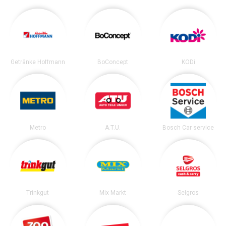
Getränke Hoffmann
BoConcept
KODi
Metro
A.T.U.
Bosch Car service
Trinkgut
Mix Markt
Selgros